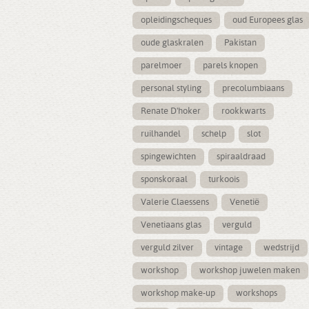
opleidingscheques
oud Europees glas
oude glaskralen
Pakistan
parelmoer
parels knopen
personal styling
precolumbiaans
Renate D'hoker
rookkwarts
ruilhandel
schelp
slot
spingewichten
spiraaldraad
sponskoraal
turkoois
Valerie Claessens
Venetië
Venetiaans glas
verguld
verguld zilver
vintage
wedstrijd
workshop
workshop juwelen maken
workshop make-up
workshops