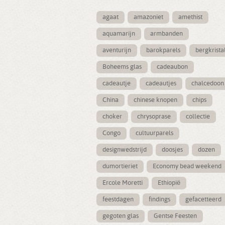
agaat
amazoniet
amethist
aquamarijn
armbanden
aventurijn
barokparels
bergkrista
Boheems glas
cadeaubon
cadeautje
cadeautjes
chalcedoon
China
chinese knopen
chips
choker
chrysoprase
collectie
Congo
cultuurparels
designwedstrijd
doosjes
dozen
dumortieriet
Economy bead weekend
Ercole Moretti
Ethiopië
feestdagen
findings
gefacetteerd
gegoten glas
Gentse Feesten