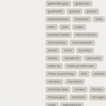
gewonden glas
glaskralen
grafvondst
granaat
graniet
halfedelstenen
huisaltaar
India
ivoor
jade
jasper
juwelen maken
Ken je kleuren
kleuranalyse
kleurenwaaier
koraal
koran
kornalijn
kwarts
labradoriet
lapis lazuli
make-up
make-up make-over
Make-up workshop
Mali
manden
marokko
marrakech
mountain jade
munten
Murano
Murano-glas
neolitisch
oorringen
opaal
openingsuren