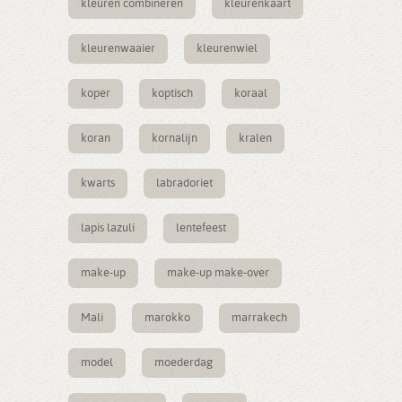
kleuren combineren
kleurenkaart
kleurenwaaier
kleurenwiel
koper
koptisch
koraal
koran
kornalijn
kralen
kwarts
labradoriet
lapis lazuli
lentefeest
make-up
make-up make-over
Mali
marokko
marrakech
model
moederdag