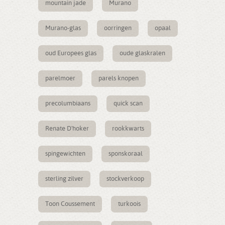
mountain jade
Murano
Murano-glas
oorringen
opaal
oud Europees glas
oude glaskralen
parelmoer
parels knopen
precolumbiaans
quick scan
Renate D'hoker
rookkwarts
spingewichten
sponskoraal
sterling zilver
stockverkoop
Toon Coussement
turkoois