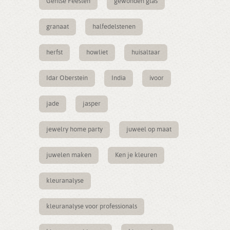
Gentse Feesten
gewonden glas
granaat
halfedelstenen
herfst
howliet
huisaltaar
Idar Oberstein
India
ivoor
jade
jasper
jewelry home party
juweel op maat
juwelen maken
Ken je kleuren
kleuranalyse
kleuranalyse voor professionals