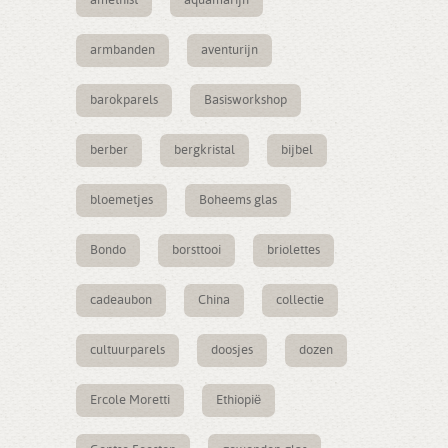
amethist
aquamarijn
armbanden
aventurijn
barokparels
Basisworkshop
berber
bergkristal
bijbel
bloemetjes
Boheems glas
Bondo
borsttooi
briolettes
cadeaubon
China
collectie
cultuurparels
doosjes
dozen
Ercole Moretti
Ethiopië