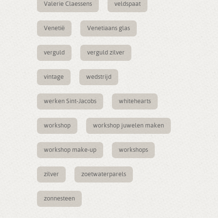
Valerie Claessens
veldspaat
Venetië
Venetiaans glas
verguld
verguld zilver
vintage
wedstrijd
werken Sint-Jacobs
whitehearts
workshop
workshop juwelen maken
workshop make-up
workshops
zilver
zoetwaterparels
zonnesteen