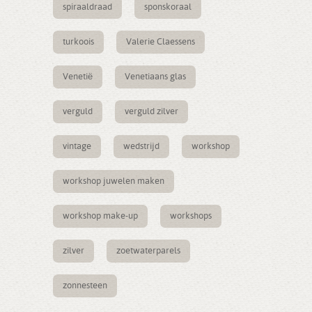
spiraaldraad
sponskoraal
turkoois
Valerie Claessens
Venetië
Venetiaans glas
verguld
verguld zilver
vintage
wedstrijd
workshop
workshop juwelen maken
workshop make-up
workshops
zilver
zoetwaterparels
zonnesteen