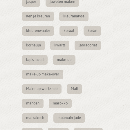
jasper
juwelen maken
Ken je kleuren
kleuranalyse
kleurenwaaier
koraal
koran
kornalijn
kwarts
labradoriet
lapis lazuli
make-up
make-up make-over
Make-up workshop
Mali
manden
marokko
marrakech
mountain jade