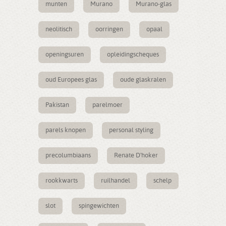
munten
Murano
Murano-glas
neolitisch
oorringen
opaal
openingsuren
opleidingscheques
oud Europees glas
oude glaskralen
Pakistan
parelmoer
parels knopen
personal styling
precolumbiaans
Renate D'hoker
rookkwarts
ruilhandel
schelp
slot
spingewichten