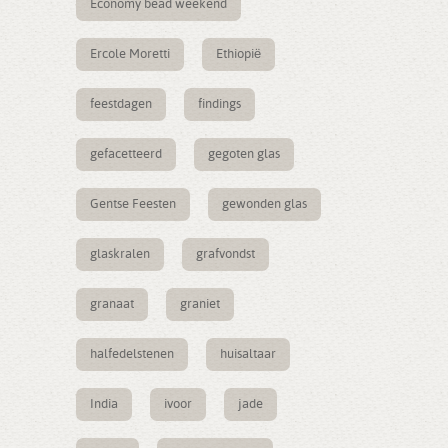
Economy bead weekend
Ercole Moretti
Ethiopië
feestdagen
findings
gefacetteerd
gegoten glas
Gentse Feesten
gewonden glas
glaskralen
grafvondst
granaat
graniet
halfedelstenen
huisaltaar
India
ivoor
jade