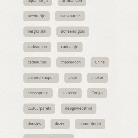
aquamarijn
armbanden
aventurijn
barokparels
bergkristal
Boheems glas
cadeaubon
cadeautje
cadeautjes
chalcedoon
China
chinese knopen
chips
choker
chrysoprase
collectie
Congo
cultuurparels
designwedstrijd
doosjes
dozen
dumortieriet