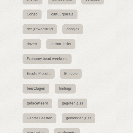
Congo
cultuurparels
designwedstrijd
doosjes
dozen
dumortieriet
Economy bead weekend
Ercole Moretti
Ethiopië
feestdagen
findings
gefacetteerd
gegoten glas
Gentse Feesten
gewonden glas