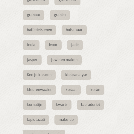
glaskralen
grafvondst
granaat
graniet
halfedelstenen
huisaltaar
India
ivoor
jade
jasper
juwelen maken
Ken je kleuren
kleuranalyse
kleurenwaaier
koraal
koran
kornalijn
kwarts
labradoriet
lapis lazuli
make-up