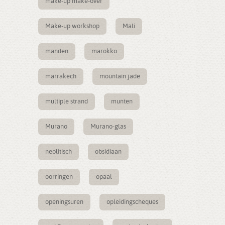
make-up make-over
Make-up workshop
Mali
manden
marokko
marrakech
mountain jade
multiple strand
munten
Murano
Murano-glas
neolitisch
obsidiaan
oorringen
opaal
openingsuren
opleidingscheques