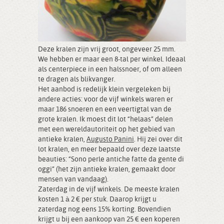
Deze kralen zijn vrij groot, ongeveer 25 mm.
We hebben er maar een 8-tal per winkel. Ideaal
als centerpiece in een halssnoer, of om alleen
te dragen als blikvanger.
Het aanbod is redelijk klein vergeleken bij
andere acties: voor de vijf winkels waren er
maar 186 snoeren en een veertigtal van de
grote kralen. Ik moest dit lot “helaas” delen
met een wereldautoriteit op het gebied van
antieke kralen,
Augusto Panini
. Hij zei over dit
lot kralen, en meer bepaald over deze laatste
beauties: “Sono perle antiche fatte da gente di
oggi” (het zijn antieke kralen, gemaakt door
mensen van vandaag).
Zaterdag in de vijf winkels. De meeste kralen
kosten 1 à 2 € per stuk. Daarop krijgt u
zaterdag nog eens 15% korting. Bovendien
krijgt u bij een aankoop van 25 € een koperen