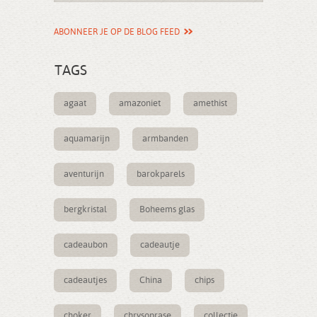
ABONNEER JE OP DE BLOG FEED
TAGS
agaat
amazoniet
amethist
aquamarijn
armbanden
aventurijn
barokparels
bergkristal
Boheems glas
cadeaubon
cadeautje
cadeautjes
China
chips
choker
chrysoprase
collectie