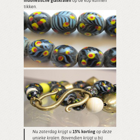
Indonesische glaskralen
op de kop kunnen
tikken.
Nu zaterdag krijgt u
15% korting
op deze
unieke kralen. Bovendien krijgt u bij