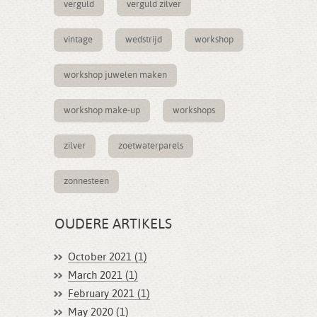
verguld
verguld zilver
vintage
wedstrijd
workshop
workshop juwelen maken
workshop make-up
workshops
zilver
zoetwaterparels
zonnesteen
OUDERE ARTIKELS
October 2021 (1)
March 2021 (1)
February 2021 (1)
May 2020 (1)