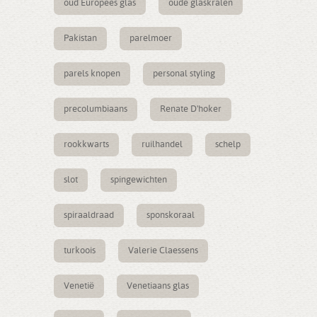
oud Europees glas
oude glaskralen
Pakistan
parelmoer
parels knopen
personal styling
precolumbiaans
Renate D'hoker
rookkwarts
ruilhandel
schelp
slot
spingewichten
spiraaldraad
sponskoraal
turkoois
Valerie Claessens
Venetië
Venetiaans glas