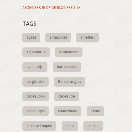
ABONNEER JE OP DE BLOG FEED
TAGS
agaat
amazoniet
amethist
aquamarijn
armbanden
aventurijn
barokparels
bergkristal
Boheems glas
cadeaubon
cadeautje
cadeautjes
chalcedoon
China
chinese knopen
chips
choker