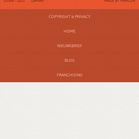
©2006 - 2013
ZAHIA®
MADE BY
MARLON
COPYRIGHT & PRIVACY
HOME
NIEUWSBRIEF
BLOG
FRANCHISING