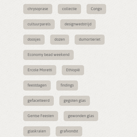
chrysoprase
collectie
Congo
cultuurparels
designwedstrijd
doosjes
dozen
dumortieriet
Economy bead weekend
Ercole Moretti
Ethiopië
feestdagen
findings
gefacetteerd
gegoten glas
Gentse Feesten
gewonden glas
glaskralen
grafvondst