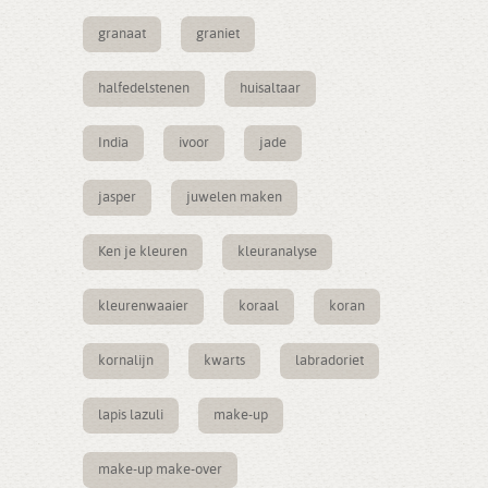
granaat
graniet
halfedelstenen
huisaltaar
India
ivoor
jade
jasper
juwelen maken
Ken je kleuren
kleuranalyse
kleurenwaaier
koraal
koran
kornalijn
kwarts
labradoriet
lapis lazuli
make-up
make-up make-over