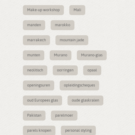
Make-up workshop
Mali
manden
marokko
marrakech
mountain jade
munten
Murano
Murano-glas
neolitisch
oorringen
opaal
openingsuren
opleidingscheques
oud Europees glas
oude glaskralen
Pakistan
parelmoer
parels knopen
personal styling