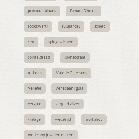
precolumbiaans
Renate D'hoker
rookkwarts
ruilhandel
schelp
slot
spingewichten
spiraaldraad
sponskoraal
turkoois
Valerie Claessens
Venetië
Venetiaans glas
verguld
verguld zilver
vintage
wedstrijd
workshop
workshop juwelen maken