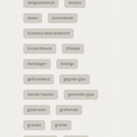
designwedstrijd
doosjes
dozen
dumortieriet
Economy bead weekend
Ercole Moretti
Ethiopië
feestdagen
findings
gefacetteerd
gegoten glas
Gentse Feesten
gewonden glas
glaskralen
grafvondst
granaat
graniet