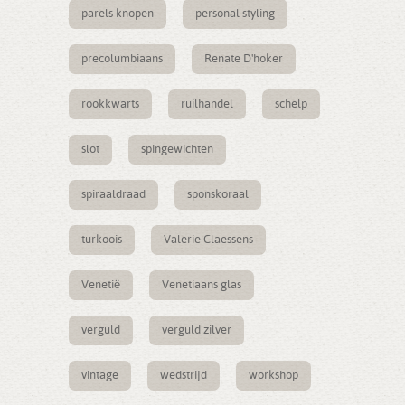
parels knopen
personal styling
precolumbiaans
Renate D'hoker
rookkwarts
ruilhandel
schelp
slot
spingewichten
spiraaldraad
sponskoraal
turkoois
Valerie Claessens
Venetië
Venetiaans glas
verguld
verguld zilver
vintage
wedstrijd
workshop