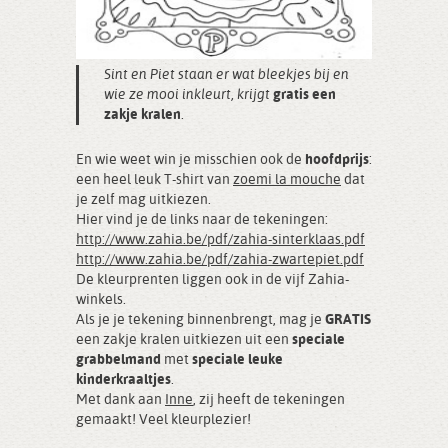
Sint en Piet staan er wat bleekjes bij en
wie ze mooi inkleurt, krijgt
gratis een
zakje kralen
.
En wie weet win je misschien ook de
hoofdprijs
:
een heel leuk T-shirt van
zoemi la mouche
dat
je zelf mag uitkiezen.
Hier vind je de links naar de tekeningen:
http://www.zahia.be/pdf/zahia-sinterklaas.pdf
http://www.zahia.be/pdf/zahia-zwartepiet.pdf
De kleurprenten liggen ook in de vijf Zahia-
winkels.
Als je je tekening binnenbrengt, mag je
GRATIS
een zakje kralen uitkiezen uit een
speciale
grabbelmand
met
speciale leuke
kinderkraaltjes
.
Met dank aan
Inne
, zij heeft de tekeningen
gemaakt! Veel kleurplezier!