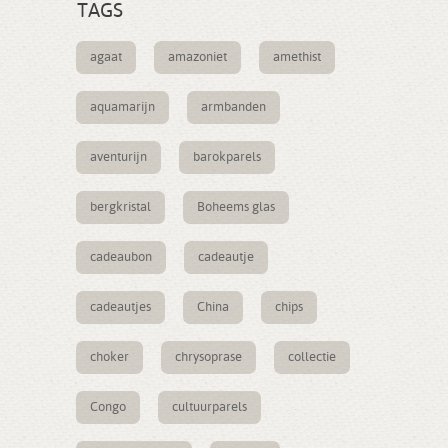
TAGS
agaat
amazoniet
amethist
aquamarijn
armbanden
aventurijn
barokparels
bergkristal
Boheems glas
cadeaubon
cadeautje
cadeautjes
China
chips
choker
chrysoprase
collectie
Congo
cultuurparels