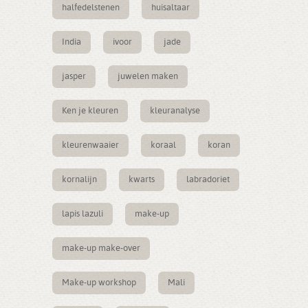
halfedelstenen
huisaltaar
India
ivoor
jade
jasper
juwelen maken
Ken je kleuren
kleuranalyse
kleurenwaaier
koraal
koran
kornalijn
kwarts
labradoriet
lapis lazuli
make-up
make-up make-over
Make-up workshop
Mali