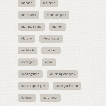
manden
marokko
marrakech
mountain jade
multiple strand
munten
Murano
Murano-glas
neolitisch
obsidiaan
oorringen
opaal
openingsuren
opleidingscheques
oud Europees glas
oude glaskralen
Pakistan
parelmoer