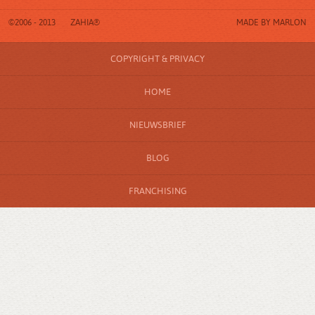
©2006 - 2013
ZAHIA®
MADE BY
MARLON
COPYRIGHT & PRIVACY
HOME
NIEUWSBRIEF
BLOG
FRANCHISING