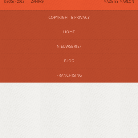
©2006 - 2013
ZAHIA®
MADE BY
MARLON
COPYRIGHT & PRIVACY
HOME
NIEUWSBRIEF
BLOG
FRANCHISING