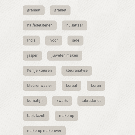
granaat
graniet
halfedelstenen
huisaltaar
India
ivoor
jade
jasper
juwelen maken
Ken je kleuren
kleuranalyse
kleurenwaaier
koraal
koran
kornalijn
kwarts
labradoriet
lapis lazuli
make-up
make-up make-over