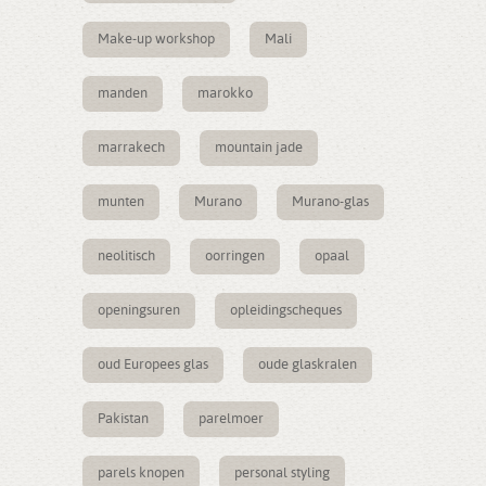
Make-up workshop
Mali
manden
marokko
marrakech
mountain jade
munten
Murano
Murano-glas
neolitisch
oorringen
opaal
openingsuren
opleidingscheques
oud Europees glas
oude glaskralen
Pakistan
parelmoer
parels knopen
personal styling