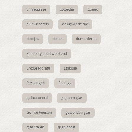
chrysoprase
collectie
Congo
cultuurparels
designwedstrijd
doosjes
dozen
dumortieriet
Economy bead weekend
Ercole Moretti
Ethiopië
feestdagen
findings
gefacetteerd
gegoten glas
Gentse Feesten
gewonden glas
glaskralen
grafvondst