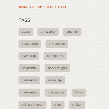
ABONNEER JE OP DE BLOG FEED
TAGS
agaat
amazoniet
amethist
aquamarijn
armbanden
aventurijn
barokparels
bergkristal
Boheems glas
cadeaubon
cadeautje
cadeautjes
chalcedoon
China
chinese knopen
chips
choker