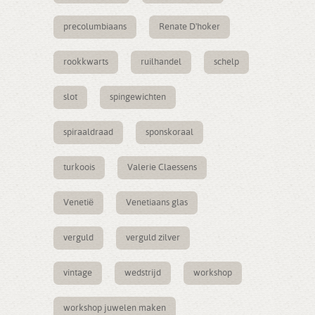
precolumbiaans
Renate D'hoker
rookkwarts
ruilhandel
schelp
slot
spingewichten
spiraaldraad
sponskoraal
turkoois
Valerie Claessens
Venetië
Venetiaans glas
verguld
verguld zilver
vintage
wedstrijd
workshop
workshop juwelen maken