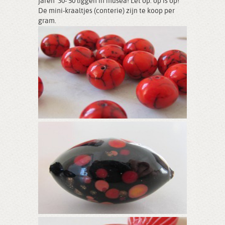
jaren ‘30-‘50 liggen in musea! Let op: op is op!
De mini-kraaltjes (conterie) zijn te koop per
gram.