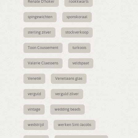
Renate D'hoker
rookkwarts
spingewichten
sponskoraal
sterling zilver
stockverkoop
Toon Coussement
turkoois
Valerie Claessens
veldspaat
Venetië
Venetiaans glas
verguld
verguld zilver
vintage
wedding beads
wedstrijd
werken Sint-Jacobs