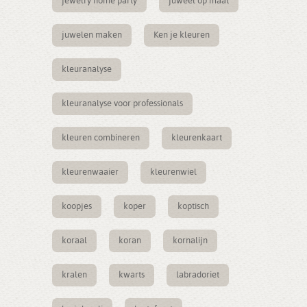
jewelry home party
juweel op maat
juwelen maken
Ken je kleuren
kleuranalyse
kleuranalyse voor professionals
kleuren combineren
kleurenkaart
kleurenwaaier
kleurenwiel
koopjes
koper
koptisch
koraal
koran
kornalijn
kralen
kwarts
labradoriet