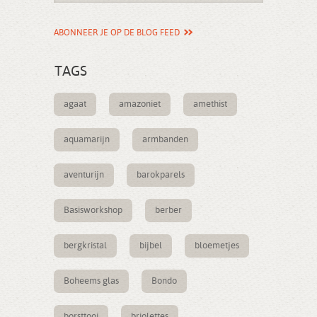
ABONNEER JE OP DE BLOG FEED
TAGS
agaat
amazoniet
amethist
aquamarijn
armbanden
aventurijn
barokparels
Basisworkshop
berber
bergkristal
bijbel
bloemetjes
Boheems glas
Bondo
borsttooi
briolettes