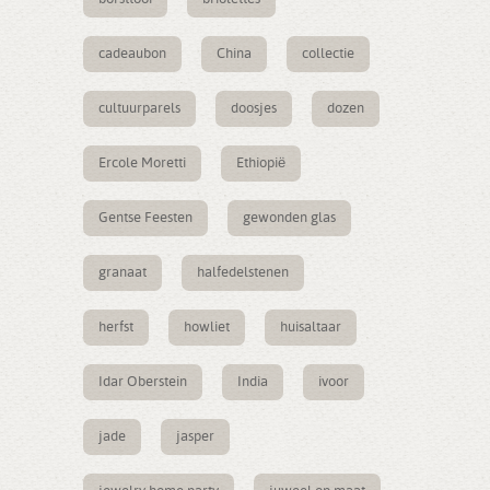
cadeaubon
China
collectie
cultuurparels
doosjes
dozen
Ercole Moretti
Ethiopië
Gentse Feesten
gewonden glas
granaat
halfedelstenen
herfst
howliet
huisaltaar
Idar Oberstein
India
ivoor
jade
jasper