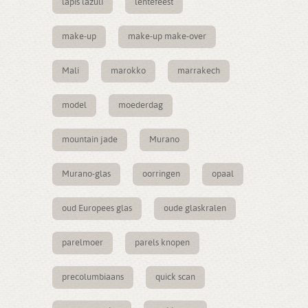
lapis lazuli
lentefeest
make-up
make-up make-over
Mali
marokko
marrakech
model
moederdag
mountain jade
Murano
Murano-glas
oorringen
opaal
oud Europees glas
oude glaskralen
parelmoer
parels knopen
precolumbiaans
quick scan