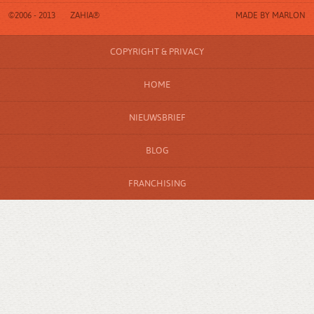
©2006 - 2013
ZAHIA®
MADE BY
MARLON
COPYRIGHT & PRIVACY
HOME
NIEUWSBRIEF
BLOG
FRANCHISING