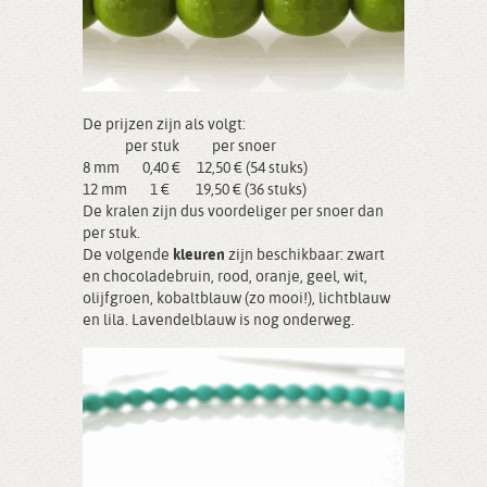
De prijzen zijn als volgt:
per stuk per snoer
8 mm 0,40 € 12,50 € (54 stuks)
12 mm 1 € 19,50 € (36 stuks)
De kralen zijn dus voordeliger per snoer dan
per stuk.
De volgende
kleuren
zijn beschikbaar: zwart
en chocoladebruin, rood, oranje, geel, wit,
olijfgroen, kobaltblauw (zo mooi!), lichtblauw
en lila. Lavendelblauw is nog onderweg.