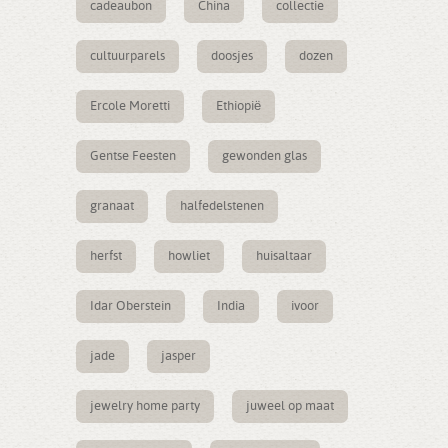
cadeaubon
China
collectie
cultuurparels
doosjes
dozen
Ercole Moretti
Ethiopië
Gentse Feesten
gewonden glas
granaat
halfedelstenen
herfst
howliet
huisaltaar
Idar Oberstein
India
ivoor
jade
jasper
jewelry home party
juweel op maat