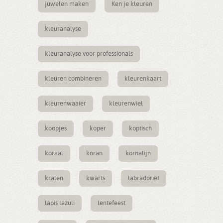
juwelen maken
Ken je kleuren
kleuranalyse
kleuranalyse voor professionals
kleuren combineren
kleurenkaart
kleurenwaaier
kleurenwiel
koopjes
koper
koptisch
koraal
koran
kornalijn
kralen
kwarts
labradoriet
lapis lazuli
lentefeest