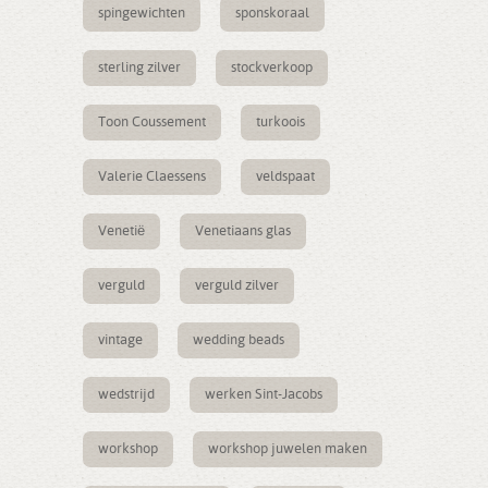
spingewichten
sponskoraal
sterling zilver
stockverkoop
Toon Coussement
turkoois
Valerie Claessens
veldspaat
Venetië
Venetiaans glas
verguld
verguld zilver
vintage
wedding beads
wedstrijd
werken Sint-Jacobs
workshop
workshop juwelen maken