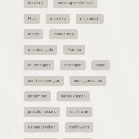
make-up
make-up make-over
Mali
marokko
marrakech
model
moederdag
mountain jade
Murano
Murano-glas
oorringen
opaal
oud Europees glas
oude glaskralen
parelmoer
parels knopen
precolumbiaans
quick scan
Renate D'hoker
rookkwarts