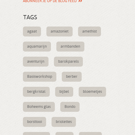
ABONNEER JE OP DE BLOG FEED
TAGS
agaat
amazoniet
amethist
aquamarijn
armbanden
aventurijn
barokparels
Basisworkshop
berber
bergkristal
bijbel
bloemetjes
Boheems glas
Bondo
borsttooi
briolettes