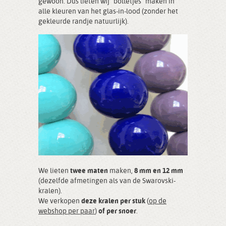
gewoon. Dus lieten wij “bolletjes” maken in
alle kleuren van het glas-in-lood (zonder het
gekleurde randje natuurlijk).
We lieten
twee maten
maken,
8 mm en 12 mm
(dezelfde afmetingen als van de Swarovski-
kralen).
We verkopen
deze kralen per stuk
(
op de
webshop per paar
)
of per snoer
.