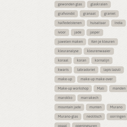
gewonden glas
glaskralen
grafvondst
granaat
graniet
halfedelstenen
huisaltaar
India
ivoor
jade
jasper
juwelen maken
Ken je kleuren
kleuranalyse
kleurenwaaier
koraal
koran
kornalijn
kwarts
labradoriet
lapis lazuli
make-up
make-up make-over
Make-up workshop
Mali
manden
marokko
marrakech
mountain jade
munten
Murano
Murano-glas
neolitisch
oorringen
opaal
openingsuren