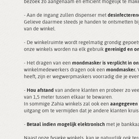
bezoek zo aangenaam en efficiënt mogelijk te mak
- Aan de ingang zullen dispenser met
desinfectere
Gelieve daarmee steeds je handen te ontsmetten bi
van de winkel.
- De winkelruimte wordt regelmatig grondig gepoets
onze winkels worden na elk gebruik
gereinigd en o
- Het dragen van een
mondmasker is verplicht
in o
winkelmedewerkers dragen ook een
mondmasker.
heeft, zijn er wegwerpmaskers voorradig die je eve
-
Hou afstand
van andere klanten en probeer zo ve
van 1,5 meter tussen elkaar te bewaren.
In sommige Zahia winkels zal ook een
aangegeven 
uitgang om te vermijden dat je andere klanten kruist
-
Betaal indien mogelijk
elektronisch
met je bankkaar
Naast onze fysieke winkels, kan je natuurlijk ook t