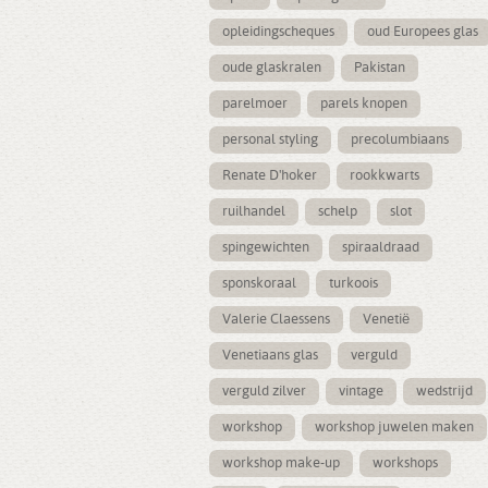
opleidingscheques
oud Europees glas
oude glaskralen
Pakistan
parelmoer
parels knopen
personal styling
precolumbiaans
Renate D'hoker
rookkwarts
ruilhandel
schelp
slot
spingewichten
spiraaldraad
sponskoraal
turkoois
Valerie Claessens
Venetië
Venetiaans glas
verguld
verguld zilver
vintage
wedstrijd
workshop
workshop juwelen maken
workshop make-up
workshops