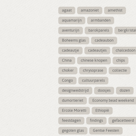
agaat
amazoniet
amethist
aquamarijn
armbanden
aventurijn
barokparels
bergkrista
Boheems glas
cadeaubon
cadeautje
cadeautjes
chalcedoon
China
chinese knopen
chips
choker
chrysoprase
collectie
Congo
cultuurparels
designwedstrijd
doosjes
dozen
dumortieriet
Economy bead weekend
Ercole Moretti
Ethiopië
feestdagen
findings
gefacetteerd
gegoten glas
Gentse Feesten