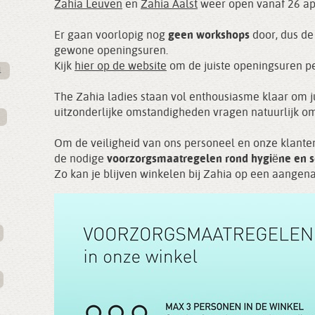
Zahia Leuven
en
Zahia Aalst
weer open vanaf 26 apr
Er gaan voorlopig nog
geen workshops
door, dus de
gewone openingsuren.
Kijk
hier op de website
om de juiste openingsuren pe
l
The Zahia ladies staan vol enthousiasme klaar om j
uitzonderlijke omstandigheden vragen natuurlijk om
Om de veiligheid van ons personeel en onze klant
de nodige
voorzorgsmaatregelen rond hygiëne en so
Zo kan je blijven winkelen bij Zahia op een aange