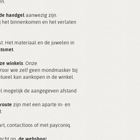
en.
nde handgel
aanwezig zijn.
j het binnenkomen en het verlaten
t. Het materiaal en de juwelen in
ntsmet
.
nze winkels
. Onze
Voor wie zelf geen mondmasker bij
ntueel kan aankopen in de winkel.
el mogelijk de aangegeven afstand
route
zijn met een aparte in- en
.
t, contactloos of met payconiq.
erecht op
de webshop
!