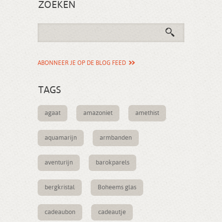
ZOEKEN
ABONNEER JE OP DE BLOG FEED
TAGS
agaat
amazoniet
amethist
aquamarijn
armbanden
aventurijn
barokparels
bergkristal
Boheems glas
cadeaubon
cadeautje