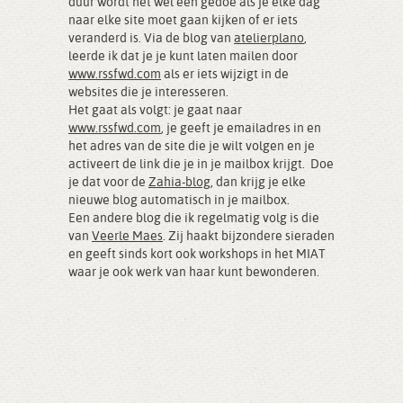
duur wordt het wel een gedoe als je elke dag
naar elke site moet gaan kijken of er iets
veranderd is. Via de blog van
atelierplano
,
leerde ik dat je je kunt laten mailen door
www.rssfwd.com
als er iets wijzigt in de
websites die je interesseren.
Het gaat als volgt: je gaat naar
www.rssfwd.com
, je geeft je emailadres in en
het adres van de site die je wilt volgen en je
activeert de link die je in je mailbox krijgt. Doe
je dat voor de
Zahia-blog
, dan krijg je elke
nieuwe blog automatisch in je mailbox.
Een andere blog die ik regelmatig volg is die
van
Veerle Maes
. Zij haakt bijzondere sieraden
en geeft sinds kort ook workshops in het MIAT
waar je ook werk van haar kunt bewonderen.