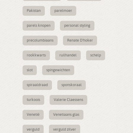
Pakistan
parelmoer
parels knopen
personal styling
precolumbiaans
Renate D'hoker
rookkwarts
ruilhandel
schelp
slot
spingewichten
spiraaldraad
sponskoraal
turkoois
Valerie Claessens
Venetië
Venetiaans glas
verguld
verguld zilver