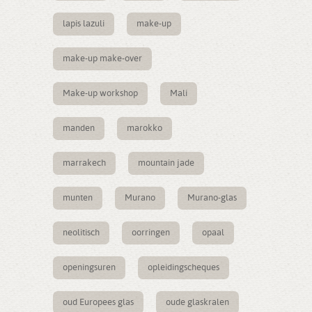
lapis lazuli
make-up
make-up make-over
Make-up workshop
Mali
manden
marokko
marrakech
mountain jade
munten
Murano
Murano-glas
neolitisch
oorringen
opaal
openingsuren
opleidingscheques
oud Europees glas
oude glaskralen