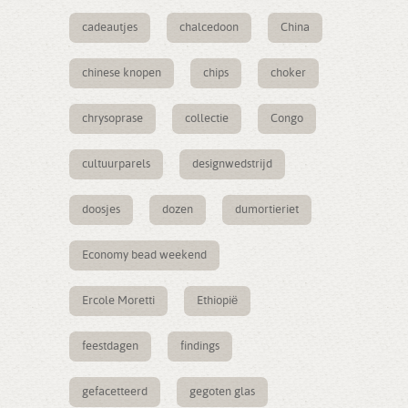
cadeautjes
chalcedoon
China
chinese knopen
chips
choker
chrysoprase
collectie
Congo
cultuurparels
designwedstrijd
doosjes
dozen
dumortieriet
Economy bead weekend
Ercole Moretti
Ethiopië
feestdagen
findings
gefacetteerd
gegoten glas