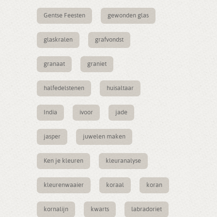
Gentse Feesten
gewonden glas
glaskralen
grafvondst
granaat
graniet
halfedelstenen
huisaltaar
India
ivoor
jade
jasper
juwelen maken
Ken je kleuren
kleuranalyse
kleurenwaaier
koraal
koran
kornalijn
kwarts
labradoriet