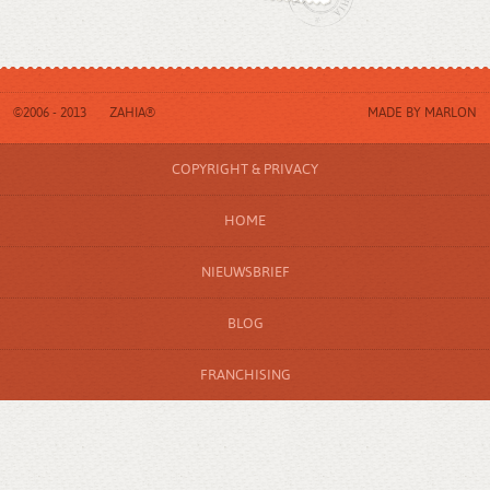
©2006 - 2013
ZAHIA®
MADE BY
MARLON
COPYRIGHT & PRIVACY
HOME
NIEUWSBRIEF
BLOG
FRANCHISING