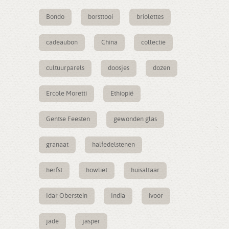
Bondo
borsttooi
briolettes
cadeaubon
China
collectie
cultuurparels
doosjes
dozen
Ercole Moretti
Ethiopië
Gentse Feesten
gewonden glas
granaat
halfedelstenen
herfst
howliet
huisaltaar
Idar Oberstein
India
ivoor
jade
jasper