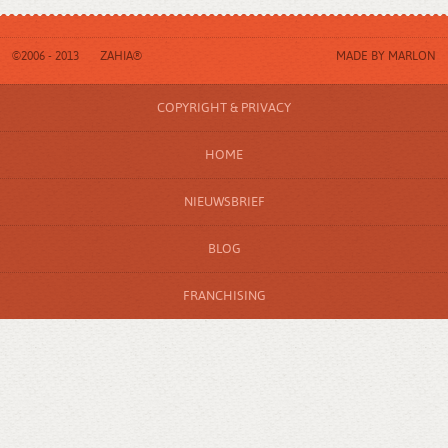
©2006 - 2013
ZAHIA®
MADE BY
MARLON
COPYRIGHT & PRIVACY
HOME
NIEUWSBRIEF
BLOG
FRANCHISING