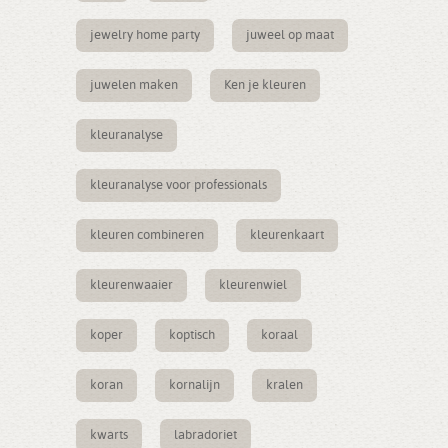
jewelry home party
juweel op maat
juwelen maken
Ken je kleuren
kleuranalyse
kleuranalyse voor professionals
kleuren combineren
kleurenkaart
kleurenwaaier
kleurenwiel
koper
koptisch
koraal
koran
kornalijn
kralen
kwarts
labradoriet