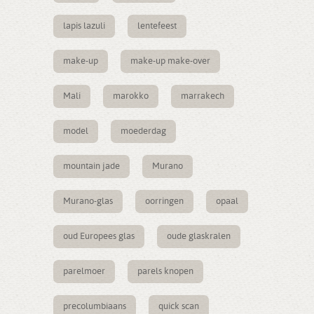
lapis lazuli
lentefeest
make-up
make-up make-over
Mali
marokko
marrakech
model
moederdag
mountain jade
Murano
Murano-glas
oorringen
opaal
oud Europees glas
oude glaskralen
parelmoer
parels knopen
precolumbiaans
quick scan