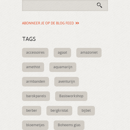
ABONNEER JE OP DE BLOG FEED
TAGS
accessoires
agaat
amazoniet
amethist
aquamarijn
armbanden
aventurijn
barokparels
Basisworkshop
berber
bergkristal
bijbel
bloemetjes
Boheems glas