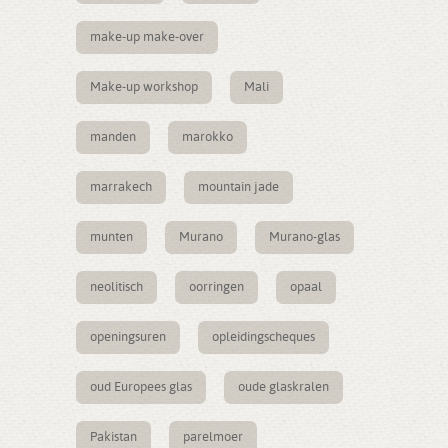
make-up make-over
Make-up workshop
Mali
manden
marokko
marrakech
mountain jade
munten
Murano
Murano-glas
neolitisch
oorringen
opaal
openingsuren
opleidingscheques
oud Europees glas
oude glaskralen
Pakistan
parelmoer