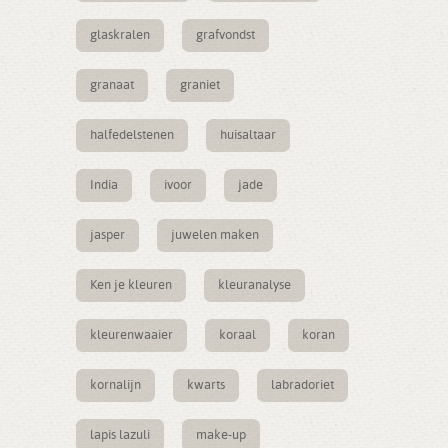
glaskralen
grafvondst
granaat
graniet
halfedelstenen
huisaltaar
India
ivoor
jade
jasper
juwelen maken
Ken je kleuren
kleuranalyse
kleurenwaaier
koraal
koran
kornalijn
kwarts
labradoriet
lapis lazuli
make-up