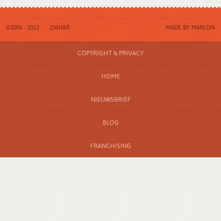
©2006 - 2013
ZAHIA®
MADE BY
MARLON
COPYRIGHT & PRIVACY
HOME
NIEUWSBRIEF
BLOG
FRANCHISING