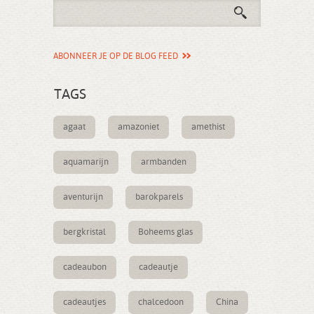
ABONNEER JE OP DE BLOG FEED
TAGS
agaat
amazoniet
amethist
aquamarijn
armbanden
aventurijn
barokparels
bergkristal
Boheems glas
cadeaubon
cadeautje
cadeautjes
chalcedoon
China