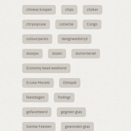
chinese knopen
chips
choker
chrysoprase
collectie
Congo
cultuurparels
designwedstrijd
doosjes
dozen
dumortieriet
Economy bead weekend
Ercole Moretti
Ethiopië
feestdagen
findings
gefacetteerd
gegoten glas
Gentse Feesten
gewonden glas