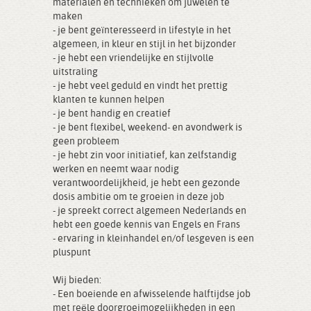
materialen en technieken om juwelen te
maken
- je bent geïnteresseerd in lifestyle in het
algemeen, in kleur en stijl in het bijzonder
- je hebt een vriendelijke en stijlvolle
uitstraling
- je hebt veel geduld en vindt het prettig
klanten te kunnen helpen
- je bent handig en creatief
- je bent flexibel, weekend- en avondwerk is
geen probleem
- je hebt zin voor initiatief, kan zelfstandig
werken en neemt waar nodig
verantwoordelijkheid, je hebt een gezonde
dosis ambitie om te groeien in deze job
- je spreekt correct algemeen Nederlands en
hebt een goede kennis van Engels en Frans
- ervaring in kleinhandel en/of lesgeven is een
pluspunt
Wij bieden:
- Een boeiende en afwisselende halftijdse job
met reële doorgroeimogelijkheden in een