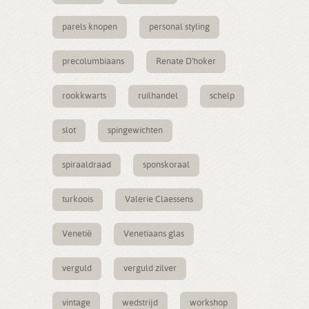
parels knopen
personal styling
precolumbiaans
Renate D'hoker
rookkwarts
ruilhandel
schelp
slot
spingewichten
spiraaldraad
sponskoraal
turkoois
Valerie Claessens
Venetië
Venetiaans glas
verguld
verguld zilver
vintage
wedstrijd
workshop