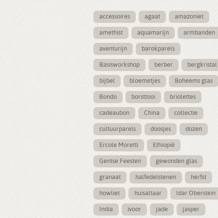
accessoires
agaat
amazoniet
amethist
aquamarijn
armbanden
aventurijn
barokparels
Basisworkshop
berber
bergkristal
bijbel
bloemetjes
Boheems glas
Bondo
borsttooi
briolettes
cadeaubon
China
collectie
cultuurparels
doosjes
dozen
Ercole Moretti
Ethiopië
Gentse Feesten
gewonden glas
granaat
halfedelstenen
herfst
howliet
huisaltaar
Idar Oberstein
India
ivoor
jade
jasper