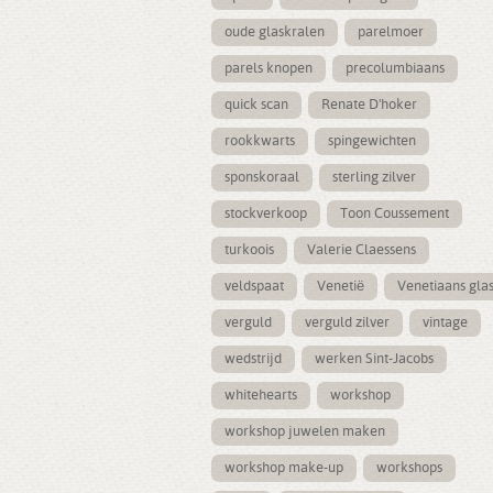
oude glaskralen
parelmoer
parels knopen
precolumbiaans
quick scan
Renate D'hoker
rookkwarts
spingewichten
sponskoraal
sterling zilver
stockverkoop
Toon Coussement
turkoois
Valerie Claessens
veldspaat
Venetië
Venetiaans gla
verguld
verguld zilver
vintage
wedstrijd
werken Sint-Jacobs
whitehearts
workshop
workshop juwelen maken
workshop make-up
workshops