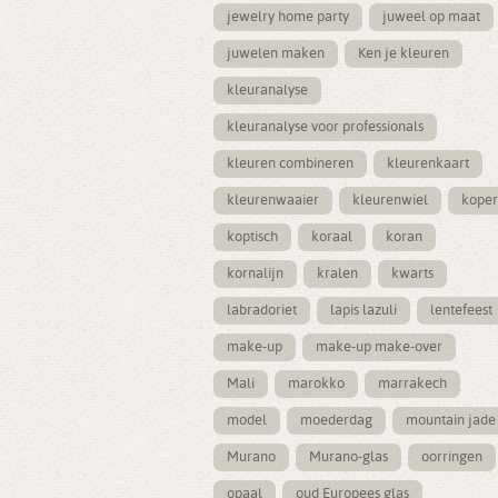
jewelry home party
juweel op maat
juwelen maken
Ken je kleuren
kleuranalyse
kleuranalyse voor professionals
kleuren combineren
kleurenkaart
kleurenwaaier
kleurenwiel
koper
koptisch
koraal
koran
kornalijn
kralen
kwarts
labradoriet
lapis lazuli
lentefeest
make-up
make-up make-over
Mali
marokko
marrakech
model
moederdag
mountain jade
Murano
Murano-glas
oorringen
opaal
oud Europees glas