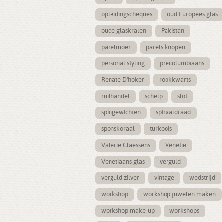
opleidingscheques
oud Europees glas
oude glaskralen
Pakistan
parelmoer
parels knopen
personal styling
precolumbiaans
Renate D'hoker
rookkwarts
ruilhandel
schelp
slot
spingewichten
spiraaldraad
sponskoraal
turkoois
Valerie Claessens
Venetië
Venetiaans glas
verguld
verguld zilver
vintage
wedstrijd
workshop
workshop juwelen maken
workshop make-up
workshops