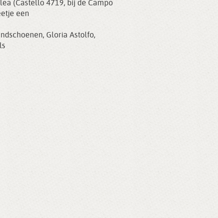
clea (Castello 4719, bij de Campo
eetje een
andschoenen
,
Gloria Astolfo
,
ls