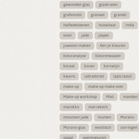
gewonden glas
glaskralen
grafvondst
granaat
graniet
halfedelstenen
huisaltaar
India
ivoor
jade
jasper
juwelen maken
Ken je kleuren
kleuranalyse
kleurenwaaier
koraal
koran
kornalijn
kwarts
labradoriet
lapis lazuli
make-up
make-up make-over
Make-up workshop
Mali
manden
marokko
marrakech
mountain jade
munten
Murano
Murano-glas
neolitisch
oorringen
opaal
openingsuren