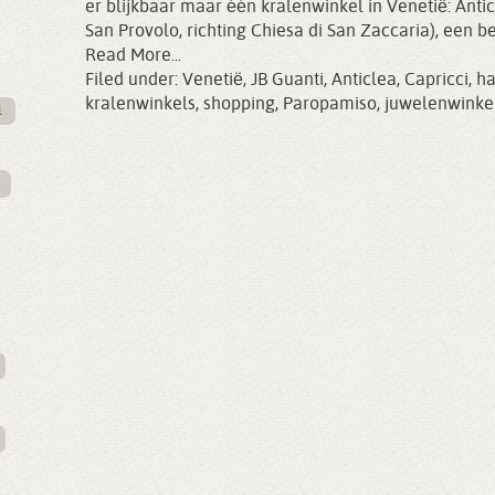
er blijkbaar maar één kralenwinkel in Venetië: Anti
San Provolo, richting Chiesa di San Zaccaria), een b
Read More...
Filed under:
Venetië
,
JB Guanti
,
Anticlea
,
Capricci
,
h
kralenwinkels
,
shopping
,
Paropamiso
,
juwelenwinke
l