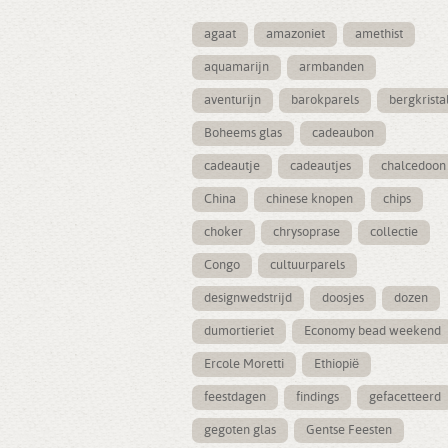
agaat
amazoniet
amethist
aquamarijn
armbanden
aventurijn
barokparels
bergkrista
Boheems glas
cadeaubon
cadeautje
cadeautjes
chalcedoon
China
chinese knopen
chips
choker
chrysoprase
collectie
Congo
cultuurparels
designwedstrijd
doosjes
dozen
dumortieriet
Economy bead weekend
Ercole Moretti
Ethiopië
feestdagen
findings
gefacetteerd
gegoten glas
Gentse Feesten