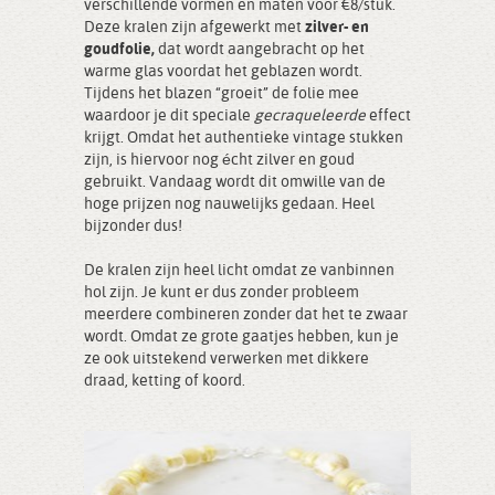
verschillende vormen en maten voor €8/stuk.
Deze kralen zijn afgewerkt met
zilver- en
goudfolie,
dat wordt
aangebracht op het
warme glas voordat het geblazen wordt.
Tijdens het blazen “groeit” de folie mee
waardoor je dit speciale
gecraqueleerde
effect
krijgt. Omdat het authentieke vintage stukken
zijn, is hiervoor nog écht zilver en goud
gebruikt. Vandaag wordt dit omwille van de
hoge prijzen nog nauwelijks gedaan. Heel
bijzonder dus!
De kralen zijn heel licht omdat ze vanbinnen
hol zijn. Je kunt er dus zonder probleem
meerdere combineren zonder dat het te zwaar
wordt. Omdat ze grote gaatjes hebben, kun je
ze ook uitstekend verwerken met dikkere
draad, ketting of koord.