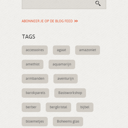
ABONNEER JE OP DE BLOG FEED
TAGS
accessoires
agaat
amazoniet
amethist
aquamarijn
armbanden
aventurijn
barokparels
Basisworkshop
berber
bergkristal
bijbel
bloemetjes
Boheems glas