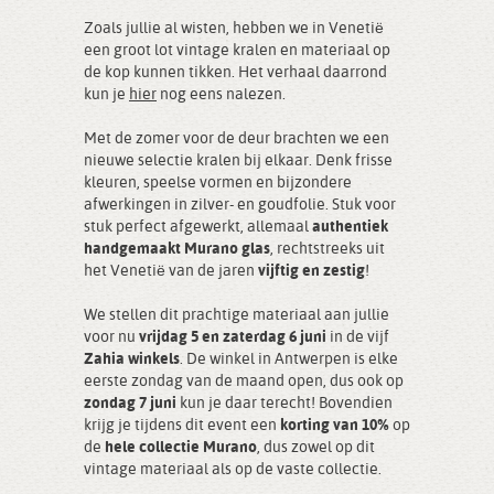
Zoals jullie al wisten, hebben we in Venetië
een groot lot vintage kralen en materiaal op
de kop kunnen tikken. Het verhaal daarrond
kun je
hier
nog eens nalezen.
Met de zomer voor de deur brachten we een
nieuwe selectie kralen bij elkaar. Denk frisse
kleuren, speelse vormen en bijzondere
afwerkingen in zilver- en goudfolie. Stuk voor
stuk perfect afgewerkt, allemaal
authentiek
handgemaakt Murano glas
, rechtstreeks uit
het Venetië van de jaren
vijftig en zestig
!
We stellen dit prachtige materiaal aan jullie
voor nu
vrijdag 5 en zaterdag 6 juni
in de vijf
Zahia winkels
. De winkel in Antwerpen is elke
eerste zondag van de maand open, dus ook op
zondag 7 juni
kun je daar terecht! Bovendien
krijg je tijdens dit event een
korting van 10%
op
de
hele collectie Murano
, dus zowel op dit
vintage materiaal als op de vaste collectie.