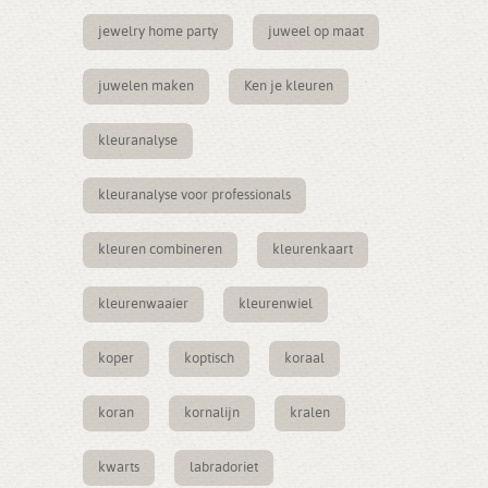
jewelry home party
juweel op maat
juwelen maken
Ken je kleuren
kleuranalyse
kleuranalyse voor professionals
kleuren combineren
kleurenkaart
kleurenwaaier
kleurenwiel
koper
koptisch
koraal
koran
kornalijn
kralen
kwarts
labradoriet