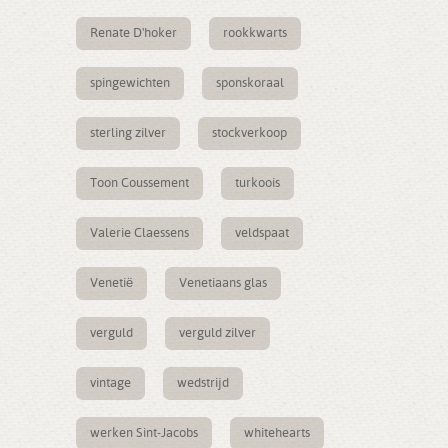
Renate D'hoker
rookkwarts
spingewichten
sponskoraal
sterling zilver
stockverkoop
Toon Coussement
turkoois
Valerie Claessens
veldspaat
Venetië
Venetiaans glas
verguld
verguld zilver
vintage
wedstrijd
werken Sint-Jacobs
whitehearts