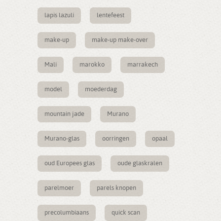
lapis lazuli
lentefeest
make-up
make-up make-over
Mali
marokko
marrakech
model
moederdag
mountain jade
Murano
Murano-glas
oorringen
opaal
oud Europees glas
oude glaskralen
parelmoer
parels knopen
precolumbiaans
quick scan