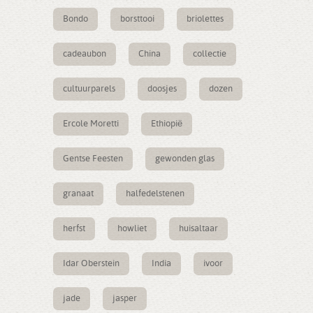
Bondo
borsttooi
briolettes
cadeaubon
China
collectie
cultuurparels
doosjes
dozen
Ercole Moretti
Ethiopië
Gentse Feesten
gewonden glas
granaat
halfedelstenen
herfst
howliet
huisaltaar
Idar Oberstein
India
ivoor
jade
jasper